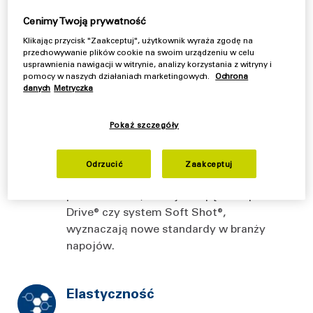
herbatę.
Cenimy Twoją prywatność
Klikając przycisk "Zaakceptuj", użytkownik wyraża zgodę na
przechowywanie plików cookie na swoim urządzeniu w celu
Konkurencja
usprawnienia nawigacji w witrynie, analizy korzystania z witryny i
pomocy w naszych działaniach marketingowych.
Ochrona
danych
Metryczka
Firma Flottweg umożliwia rozwiązanie
tego problemu w oparciu o technologię,
Pokaż szczegóły
która zapewnia maksymalną wydajność
oddzielania oraz mniejsze zużycie energii.
Oferowane przez firmę Flottweg
Odrzucić
Zaakceptuj
zaawansowane technologie specjalnego
przeznaczenia, takie jak napęd Simp
Drive® czy system Soft Shot®,
wyznaczają nowe standardy w branży
napojów.
Elastyczność