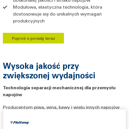
Modułowa, elastyczna technologia, która
dostosowuje się do unikalnych wymagań
produkcyjnych
Poproś o poradę teraz
Wysoka jakość przy
zwiększonej wydajności
Technologia separacji mechanicznej dla przemysłu
napojów
Producentom piwa, wina, kawy i wielu innych napojów
zależy, aby ich produkty były smaczne. Każdy producent
musi stawić czoła tym samym wyzwaniom bez względu
na to, jaki napój wytwarza – piwo, wino, kawę czy