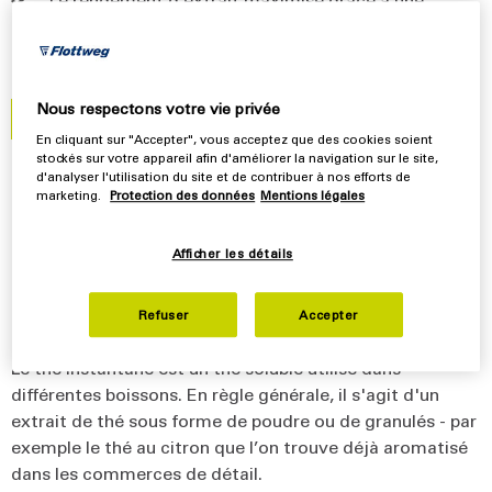
préparation en douceur maintient une qualité
supérieure du thé
Nous respectons votre vie privée
Faites-vous conseiller dés maintenant
En cliquant sur "Accepter", vous acceptez que des cookies soient
stockés sur votre appareil afin d'améliorer la navigation sur le site,
d'analyser l'utilisation du site et de contribuer à nos efforts de
marketing.
Protection des données
Mentions légales
Séparateurs et décanteurs :
extraction de thé et de thé
Afficher les détails
instantané
Refuser
Accepter
Le thé instantané est un thé soluble utilisé dans
différentes boissons. En règle générale, il s'agit d'un
extrait de thé sous forme de poudre ou de granulés - par
exemple le thé au citron que l’on trouve déjà aromatisé
dans les commerces de détail.