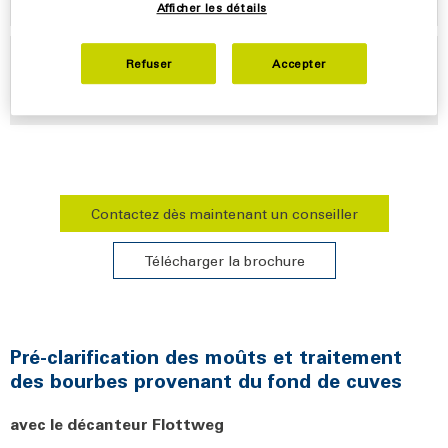
Afficher les détails
Séparateurs Flottweg
Refuser
Accepter
pour la clarification fine
Contactez dès maintenant un conseiller
Télécharger la brochure
Pré-clarification des moûts et traitement
des bourbes provenant du fond de cuves
avec le décanteur Flottweg