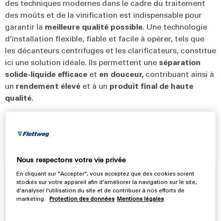
des techniques modernes dans le cadre du traitement
des moûts et de la vinification est indispensable pour
garantir la
meilleure qualité possible
. Une technologie
d’installation flexible, fiable et facile à opérer, tels que
les décanteurs centrifuges et les clarificateurs, constitue
ici une solution idéale. Ils permettent une
séparation
solide-liquide efficace
et
en douceur,
contribuant ainsi à
un
rendement élevé
et à un
produit final de haute
qualité
.
Nos solutions pour la production industrielle
de vin
Nous respectons votre vie privée
En cliquant sur "Accepter", vous acceptez que des cookies soient
Décanteurs centrifuges Flottweg
stockés sur votre appareil afin d'améliorer la navigation sur le site,
d'analyser l'utilisation du site et de contribuer à nos efforts de
pour la pré-clarification des moûts et le
marketing.
Protection des données
Mentions légales
traitement des bourbes provenant du
fond de cuves