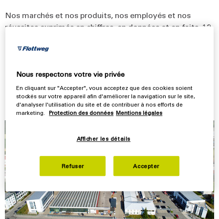
Nos marchés et nos produits, nos employés et nos
réussites exprimés en chiffres, en données et en faits. 12
succursales et plus de 50 bureaux de vente et de service
prêt à vous assister. Nous nous efforçons non seulement
d’offrir une assistance de premier ordre dans le choix et
la conception de nos systèmes, mais nous sommes
Nous respectons votre vie privée
également là pour vous après la mise en service - dans
En cliquant sur "Accepter", vous acceptez que des cookies soient
plus de 100 pays à travers le monde.
stockés sur votre appareil afin d'améliorer la navigation sur le site,
d'analyser l'utilisation du site et de contribuer à nos efforts de
marketing.
Protection des données
Mentions légales
Afficher les détails
Refuser
Accepter