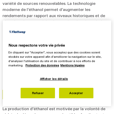
variété de sources renouvelables. La technologie
moderne de l’éthanol permet d’augmenter les
rendements par rapport aux niveaux historiques et de
récupérer des coproduits de grande valeur à partir de
flux non éthanoliques.
Depuis des décennies, l’éthanol est produit à partir de
différents types de biomasse. Le maïs reste la principale
Nous respectons votre vie privée
source, même si les producteurs dépendent des prix
En cliquant sur "Accepter", vous acceptez que des cookies soient
fluctuants et inconstants. Des matières premières telles
stockés sur votre appareil afin d'améliorer la navigation sur le site,
que le milo, le blé, l’orge, le riz, le manioc et d’autres sont
d'analyser l'utilisation du site et de contribuer à nos efforts de
marketing.
Protection des données
Mentions légales
également utilisées dans le monde entier pour utiliser
l’éthanol comme carburant ou comme additif au
carburant.
Afficher les détails
Refuser
Accepter
Contactez-nous dès maintenant
La production d’éthanol est motivée par la volonté de