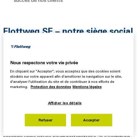
Flottweg SE – notre siège social
en Allemagne
Nous respectons votre vie privée
Flottweg - un leader mondial de notre région
En cliquant sur "Accepter", vous acceptez que des cookies soient
stockés sur votre appareil afin d'améliorer la navigation sur le site,
Flottweg est une entreprise familiale spécialisée dans les
d'analyser l'utilisation du site et de contribuer à nos efforts de
techniques de séparation et ayant toujours à coeur le
marketing.
Protection des données
Mentions légales
succès de ses clients. Flottweg est l’un des principaux
fabricants de centrifugeuses industrielles et de presses à
Afficher les détails
bandes. Ce sont l’amour du détail et la passion pour la
construction mécanique qui rendent Flottweg si unique.
Refuser
Accepter
En 2021, l'outil de production a été agrandi avec une
seconde usine située Baumgartenstraße 29 à Vilsbiburg.