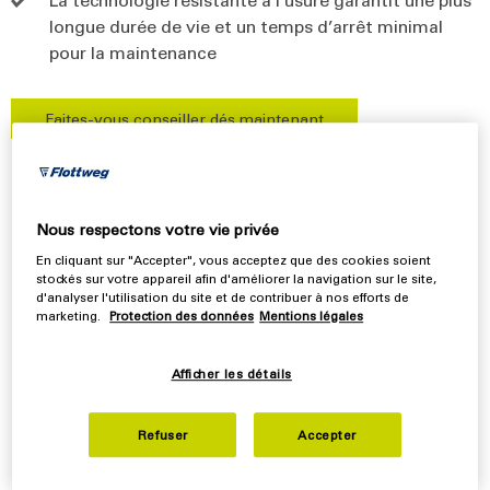
longue durée de vie et un temps d’arrêt minimal
pour la maintenance
Faites-vous conseiller dés maintenant
La technologie de séparation de
Nous respectons votre vie privée
Flottweg : la solution adéquate
En cliquant sur "Accepter", vous acceptez que des cookies soient
pour chaque processus
stockés sur votre appareil afin d'améliorer la navigation sur le site,
d'analyser l'utilisation du site et de contribuer à nos efforts de
d'extraction dans l'industrie
marketing.
Protection des données
Mentions légales
minière
Afficher les détails
Les décanteurs Flottweg sont des machines à tâches
Refuser
Accepter
multiples dans l'industrie minière - essentiellement pour
le traitement des minéraux et des minerais. Le