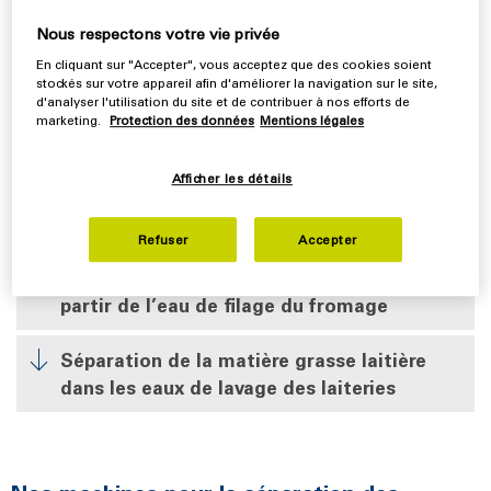
sous forme de beurre, de beurre clarifié et d’huile de
beurre. Tout au long du procédé, la technologie Flottweg
Nous respectons votre vie privée
garantit un traitement hygiénique et extrêmement
En cliquant sur "Accepter", vous acceptez que des cookies soient
efficace.
stockés sur votre appareil afin d'améliorer la navigation sur le site,
d'analyser l'utilisation du site et de contribuer à nos efforts de
marketing.
Protection des données
Mentions légales
La technique de séparation Flottweg contribue
également à optimiser le processus de fabrication de la
Afficher les détails
matière grasse laitière anhydre (MGLA).
Refuser
Accepter
Séparation des matières grasses du lait à
partir de l’eau de filage du fromage
Séparation de la matière grasse laitière
dans les eaux de lavage des laiteries