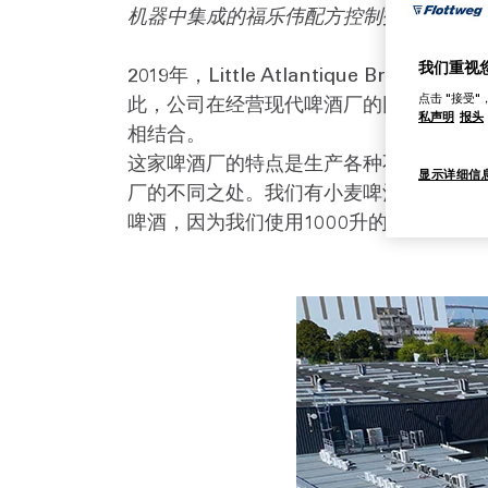
机器中集成的福乐伟配方控制技术，提高
我们重视
2019年，Little Atlantique
点击 "接受
此，公司在经营现代啤酒厂的同时也保留
私声明
报头
相结合。
这家啤酒厂的特点是生产各种不同类型的
显示详细信
厂的不同之处。我们有小麦啤酒、双倍博克啤
啤酒，因为我们使用1000升的分配罐，