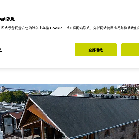
了生产效率和成本效益。
您的隐私
 Brewery（LAB）啤酒厂在法国南特创建，工厂位于卢瓦尔
"，即表示您同意在您的设备上存储 Cookie，以加强网站导航、分析网站使用情况并协助我
了过去传统工业的魅力。选择在卢瓦尔河口的这个位置也
啤酒：“我们的大多数啤酒，也就是我们的标准产品系列
息
全部拒绝
酒和黑啤酒。”LAB的酿造师Arthur Pasquet介
离心后会立即加满。”