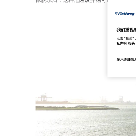
我们重视
点击 "接受
私声明
报头
显示详细信