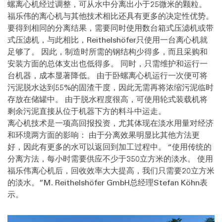
螺离心机经过调整，可从水中分离出小于25微米的颗粒。
福乐伟的离心机与其他技术相比还具有更多的决定性优势。
要得到相同的分离结果，需要同时使用数台箱式压滤机或带
式压滤机，与此相比，Reithelshöfer只使用一台离心机就
足够了。 因此，制造时所需的钢结构少得多，而且采购和
安装方面的总体支出也低得多。 同时，只需维护和运行一
台机器，成本显著降低。 由于卧螺离心机运行一次便可将
污泥脱水达到55%的固渣干度，因此无需再将浓缩污泥临时
存放在储罐中。 由于脱水程度很高，可使用轮式装载机将
剩余污泥直接从位于机器下方的料斗中运走。
离心机技术是一项高回报投资，尤其体现在淡水用量对经济
和环境两方面的影响： 由于分离效果明显比其他方法更
好，因此有更多的水可以返回到加工过程中。 “使用传统的
分离方法，每小时需要供应不少于350立方米的淡水。 使用
福乐伟离心机后，回收效率大大提高，我们只需要20立方米
的淡水。”M. Reithelshöfer GmbH总经理Stefan Köhn表
示。