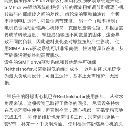
能的福乐伟SIMP drive多级行星齿轮变频驱动系统是关键。
SIMP drive驱动系统能根据当前的螺旋扭矩调节卧螺离心机
转鼓与内部螺旋之间的差速。 齿轮箱的驱动轴通过一个频
率控制电机运行，可最佳调节速度。 另一个（频率控制）
电机负责驱动卧螺离心机转筒，克服质量惯性矩，并根据需
要调节转鼓速度。 螺旋必须输送不同数量的固体，这会导
致不同的负载，因此进料变化会对螺旋扭矩产生影响。 使
用SIMP drive驱动系统可以非常简便、快速地调节差速，从
而确保污泥始终能高度脱水。
设备的SIMP drive驱动系统和其他组件可确保
Reithelshöfer只需要很低的维护成本。 这种封闭式系统专
为最大负载而设计，可自主运行，基本上无需维护、无磨
损。
“福乐伟的卧螺离心机已在Reithelshöfer使用多年。 从省水
角度来说，这项投资已取得了数倍的回报。 尽管设备持续
在恶劣环境中使用，但直到今天，离心机都一直毫无怨言地
完成工作。 即使是维护也无需很多工作，只需偶尔更换一
套V带，补充一下中央润滑油。 使用福乐伟卧螺离心机的决