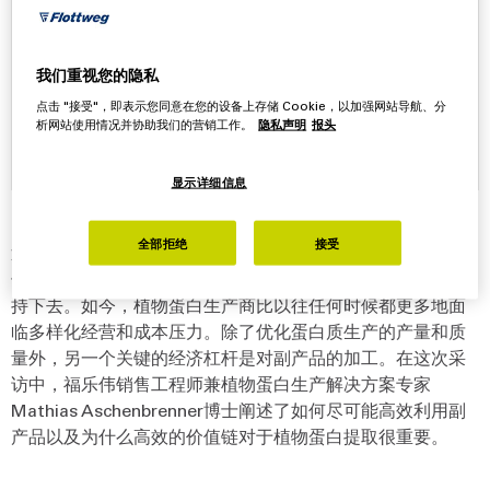
Mathias Aschenbrenner博士
Mathias Aschenbrenner博士在福乐伟销售部门
我们重视您的隐私
工作了5年，目前负责植物蛋白领域的生产解决方
点击 "接受"，即表示您同意在您的设备上存储 Cookie，以加强网站导航、分
案。通过集中内部专业知识以及与外部技术伙伴
析网站使用情况并协助我们的营销工作。
隐私声明
报头
合作，他相信福乐伟为未来做好了充分准备。
显示详细信息
全部拒绝
接受
近年来，全球对用于食品生产中优质植物蛋白的需求急剧增
长。专家预测，这种全球增长趋势将在未来几年和几十年保
持下去。如今，植物蛋白生产商比以往任何时候都更多地面
临多样化经营和成本压力。除了优化蛋白质生产的产量和质
量外，另一个关键的经济杠杆是对副产品的加工。在这次采
访中，福乐伟销售工程师兼植物蛋白生产解决方案专家
Mathias Aschenbrenner博士阐述了如何尽可能高效利用副
产品以及为什么高效的价值链对于植物蛋白提取很重要。