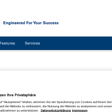
Features
Services
le: Interview mit Vertrieb
r Wertschöpfungsketten un
zen Ihre Privatsphäre
f "Akzeptieren" klicken, stimmen Sie der Speicherung von Cookies auf Ihrem Ger
 Pflanzenproteinen
auf der Website zu verbessern, die Nutzung der Website zu analysieren und unser
aßnahmen zu unterstützen.
Datenschutzerklärung
Impressum