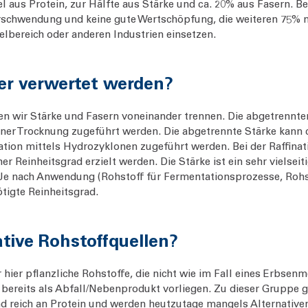
 aus Protein, zur Hälfte aus Stärke und ca. 20% aus Fasern. Be
rschwendung und keine gute Wertschöpfung, die weiteren 75% n
elbereich oder anderen Industrien einsetzen.
er verwertet werden?
en wir Stärke und Fasern voneinander trennen. Die abgetrennte
ner Trocknung zugeführt werden. Die abgetrennte Stärke kann d
ation mittels Hydrozyklonen zugeführt werden. Bei der Raffinat
 Reinheitsgrad erzielt werden. Die Stärke ist ein sehr vielsei
e nach Anwendung (Rohstoff für Fermentationsprozesse, Rohst
nötigte Reinheitsgrad.
native Rohstoffquellen?
 hier pflanzliche Rohstoffe, die nicht wie im Fall eines Erbsen
 bereits als Abfall/Nebenprodukt vorliegen. Zu dieser Gruppe 
nd reich an Protein und werden heutzutage mangels Alternativen 