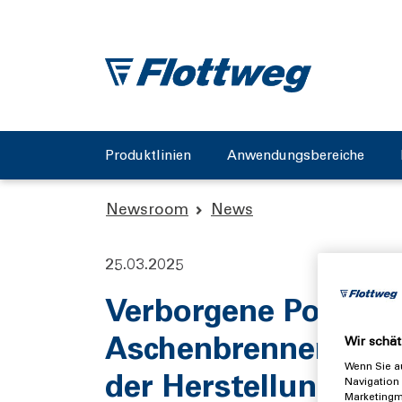
Produktlinien
Anwendungsbereiche
Newsroom
News
25.03.2025
Verborgene Potentia
Aschenbrenner übe
Wir schät
Wenn Sie au
der Herstellung von
Navigation 
Marketingm