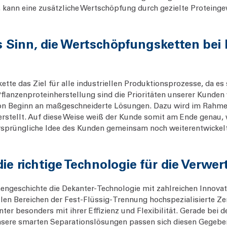
 kann eine zusätzliche Wertschöpfung durch gezielte Proteinge
Sinn, die Wertschöpfungsketten bei 
kette das Ziel für alle industriellen Produktionsprozesse, da es
lanzenproteinherstellung sind die Prioritäten unserer Kunden vo
von Beginn an maßgeschneiderte Lösungen. Dazu wird im Rahme
erstellt. Auf diese Weise weiß der Kunde somit am Ende genau,
ursprüngliche Idee des Kunden gemeinsam noch weiterentwickel
ie richtige Technologie für die Ver
mengeschichte die Dekanter-Technologie mit zahlreichen Innova
llen Bereichen der Fest-Flüssig-Trennung hochspezialisierte Ze
er besonders mit ihrer Effizienz und Flexibilität. Gerade be
ere smarten Separationslösungen passen sich diesen Gegeben