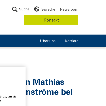
Suche
Sprache
Newsroom
Kontakt
Über uns
Karriere
sexperten Mathias
d Nebenströme bei
ät zu, um die
e