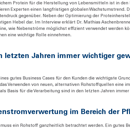
hem Protein für die Herstellung von Lebensmitteln ist in den l
en Experten einen langfristigen globalen Wachstumstrend. Di
tendruck gegenüber. Neben der Optimierung der Proteinherstell
igen Hebel dar. Im Interview erklärt Dr. Mathias Aschenbrenne
ine, wie Nebenströme möglichst effizient verwendet werden kö
nen eine wichtige Rolle einnehmen.
en letzten Jahren immer wichtiger ge
 eines gutes Business Cases für den Kunden die wichtigste Grund
as Verwenden von neuen, alternativen Rohstoffquellen eine imm
als Basis für die Verarbeitung sind in den letzten Jahren imme
benstromverwertung im Bereich der P
s ein Rohstoff ganzheitlich betrachtet werden. Ein gutes Beis