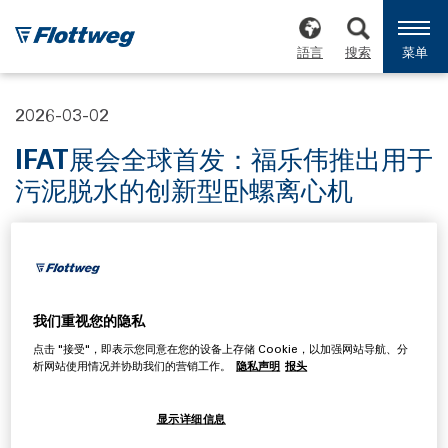
語言
搜索
菜单
2026-03-02
IFAT展会全球首发：福乐伟推出用于
污泥脱水的创新型卧螺离心机
2026年5月4日至7日，弗洛特韦格将在全球领先的环境技术
展会——慕尼黑IFAT展会上，推出一项开创性的污泥脱水新
解决方案。 这项创新产品融合了增强性能、最大适应性及
更人性化的操作体验
我们重视您的隐私
点击 "接受"，即表示您同意在您的设备上存储 Cookie，以加强网站导航、分
，其核心在于显著提升的处理效能：新型设备能更高效地脱
析网站使用情况并协助我们的营销工作。
隐私声明
报头
水工业及市政污泥，在节能与工艺优化方面树立全新标杆。
显示详细信息
新型机器功能将效率提升至全新高度