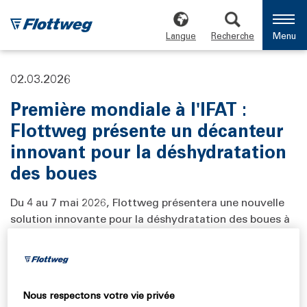
Langue
Recherche
Menu
02.03.2026
Première mondiale à l'IFAT :
Flottweg présente un décanteur
innovant pour la déshydratation
des boues
Du 4 au 7 mai 2026, Flottweg présentera une nouvelle
solution innovante pour la déshydratation des boues à
l'IFAT de Munich, le salon leader mondial des
technologies environnementales. Cette innovation
combine des performances améliorées, une
adaptabilité maximale et une utilisation encore plus
Nous respectons votre vie privée
conviviale grâce à sa conception centrée sur l'humain.