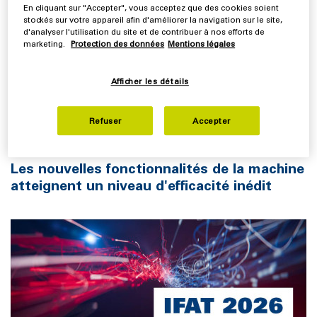
En cliquant sur "Accepter", vous acceptez que des cookies soient
stockés sur votre appareil afin d'améliorer la navigation sur le site,
Au cœur de ce développement se trouve une
d'analyser l'utilisation du site et de contribuer à nos efforts de
amélioration significative des performances : la
marketing.
Protection des données
Mentions légales
nouvelle machine permet une déshydratation beaucoup
plus efficace des boues industrielles et municipales,
Afficher les détails
établissant de nouvelles références en matière
d'économies d'énergie et d'optimisation des
Refuser
Accepter
processus.
Les nouvelles fonctionnalités de la machine
atteignent un niveau d'efficacité inédit