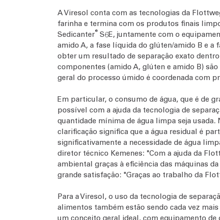
A Viresol conta com as tecnologias da Flott
farinha e termina com os produtos finais limp
®
Sedicanter
S6E, juntamente com o equipamento
amido A, a fase líquida do glúten/amido B e a 
obter um resultado de separação exato dentro 
componentes (amido A, glúten e amido B) são 
geral do processo úmido é coordenada com preci
Em particular, o consumo de água, que é de gra
possível com a ajuda da tecnologia de separaç
quantidade mínima de água limpa seja usada. N
clarificação significa que a água residual é p
significativamente a necessidade de água limp
diretor técnico Kemenes: "Com a ajuda da Flo
ambiental graças à eficiência das máquinas da
grande satisfação: "Graças ao trabalho da Flot
Para a Viresol, o uso da tecnologia de separa
alimentos também estão sendo cada vez mais i
um conceito geral ideal, com equipamento de d