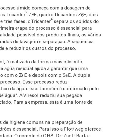
O processo úmido começa com a dosagem de
®
is Tricanter
Z8E, quatro Decanters Z6E, dois
®
três fases, o Tricanter
separa os sólidos do
rimeira etapa do processo é essencial para
lidade possível dos produtos finais, os vários
rados de lavagem e separação. A sequência
de e reduzir os custos do processo.
l, é realizado da forma mais eficiente
e água residual ajuda a garantir que uma
iro com o Z6E e depois com o S6E. A dupla
o processo. Esse processo reduz
ístico da água. Isso também é confirmado pelo
e água". A Viresol reduziu sua pegada
ciado. Para a empresa, esta é uma fonte de
tos de higiene comuns na preparação de
ões é essencial. Para isso a Flottweg oferece
ptada. O gerente de QHS, Dr. Zsolt Barta,