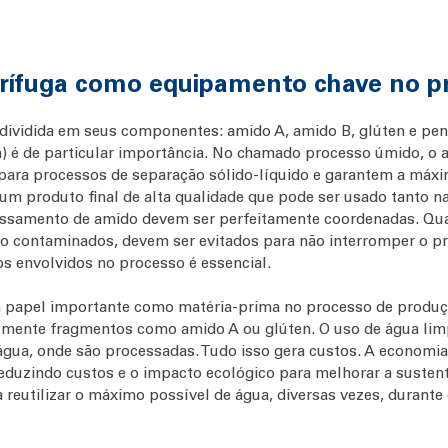
ntrífuga como equipamento chave no 
é dividida em seus componentes: amido A, amido B, glúten e pe
n) é de particular importância. No chamado processo úmido, o 
ra processos de separação sólido-líquido e garantem a máxima
um produto final de alta qualidade que pode ser usado tanto na
cessamento de amido devem ser perfeitamente coordenadas. Qua
o contaminados, devem ser evitados para não interromper o pro
s envolvidos no processo é essencial.
 papel importante como matéria-prima no processo de produç
nalmente fragmentos como amido A ou glúten. O uso de água lim
gua, onde são processadas. Tudo isso gera custos. A economi
duzindo custos e o impacto ecológico para melhorar a sustent
a reutilizar o máximo possível de água, diversas vezes, durante