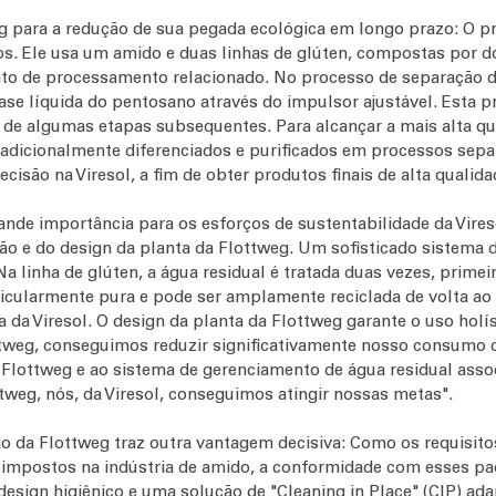
weg para a redução de sua pegada ecológica em longo prazo: 
os. Ele usa um amido e duas linhas de glúten, compostas por do
 de processamento relacionado. No processo de separação de 
fase líquida do pentosano através do impulsor ajustável. Esta p
de algumas etapas subsequentes. Para alcançar a mais alta qua
adicionalmente diferenciados e purificados em processos sepa
são na Viresol, a fim de obter produtos finais de alta qualida
nde importância para os esforços de sustentabilidade da Vireso
ão e do design da planta da Flottweg. Um sofisticado sistema d
a linha de glúten, a água residual é tratada duas vezes, prime
articularmente pura e pode ser amplamente reciclada de volta a
a da Viresol. O design da planta da Flottweg garante o uso hol
ttweg, conseguimos reduzir significativamente nosso consumo d
 Flottweg e ao sistema de gerenciamento de água residual asso
tweg, nós, da Viresol, conseguimos atingir nossas metas".
ção da Flottweg traz outra vantagem decisiva: Como os requisi
mpostos na indústria de amido, a conformidade com esses padr
esign higiênico e uma solução de "Cleaning in Place" (CIP) ada