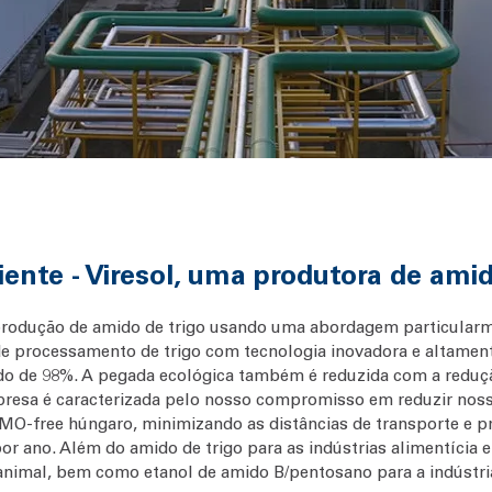
iente - Viresol, uma produtora de amid
 produção de amido de trigo usando uma abordagem particular
de processamento de trigo com tecnologia inovadora e altament
ido de 98%. A pegada ecológica também é reduzida com a reduç
presa é caracterizada pelo nosso compromisso em reduzir nos
o GMO-free húngaro, minimizando as distâncias de transporte e 
por ano. Além do amido de trigo para as indústrias alimentícia 
 animal, bem como etanol de amido B/pentosano para a indústri