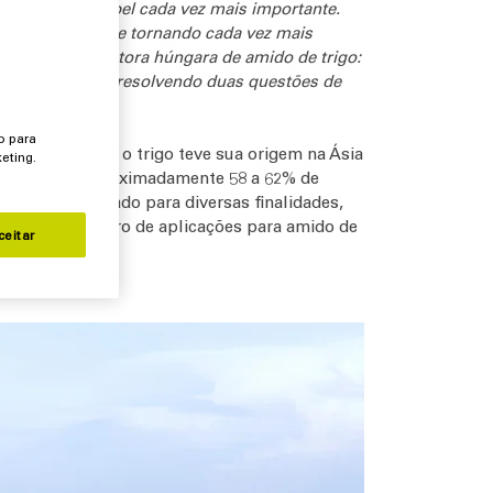
sempenha um papel cada vez mais importante.
 produção está se tornando cada vez mais
iresol, a produtora húngara de amido de trigo:
sign higiênico, resolvendo duas questões de
o para
mais antigos, o trigo teve sua origem na Ásia
eting.
 consiste em aproximadamente 58 a 62% de
o pode ser usado para diversas finalidades,
 um grande número de aplicações para amido de
ceitar
 papel.