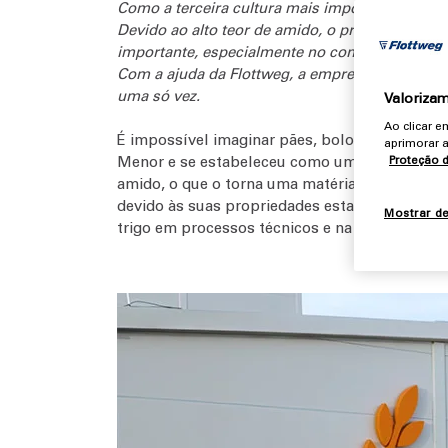
Como a terceira cultura mais importante após 
Devido ao alto teor de amido, o processamento
importante, especialmente no contexto da suste
Com a ajuda da Flottweg, a empresa está redu
uma só vez.
Valorizam
Ao clicar 
É impossível imaginar pães, bolos, massas ou 
aprimorar a
Menor e se estabeleceu como um cereal de alt
Proteção 
amido, o que o torna uma matéria-prima popul
devido às suas propriedades estabilizantes, 
Mostrar d
trigo em processos técnicos e na indústria qu