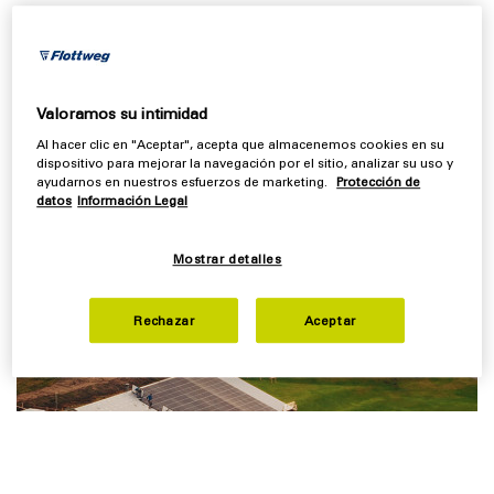
nuevas máquinas. Cuatro años después, la planta
depuradora sigue mostrando su satisfacción con la
capacidad de rendimiento de las máquinas, y está
impresionada por el amplio servicio que ofrece
Valoramos su intimidad
Flottweg.
Al hacer clic en "Aceptar", acepta que almacenemos cookies en su
dispositivo para mejorar la navegación por el sitio, analizar su uso y
ayudarnos en nuestros esfuerzos de marketing.
Protección de
datos
Información Legal
Mostrar detalles
Rechazar
Aceptar