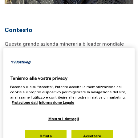
Contesto
Questa grande azienda mineraria è leader mondiale
nell'estrazione di prodotti fluorurati che svolgono un
ruolo fondamentale nel migliorare la vita quotidiana in
una vasta gamma di applicazioni, tra cui anche l'edilizia,
le batterie, i polimeri, i refrigeranti, i dispositivi medici e
Teniamo alla vostra privacy
gli ingredienti farmaceutici attivi, ma non solo.
Facendo clic su "Accetta", l'utente accetta la memorizzazione dei
L'azienda fornisce soluzioni per una varietà di mercati
cookie sul proprio dispositivo per migliorare la navigazione del sito,
attraverso un'ampia gamma di applicazioni di prodotti:
analizzarne l'utilizzo e contribuire alle nostre iniziative di marketing.
metspar, acidspar, acido fluoridrico, anidrite, trifluoruro
Protezione dati
Informazione Legale
di alluminio, refrigeranti, propellenti medicali,
stoccaggio energetico, e propellenti tecnici. I prodotti
Mostra i dettagli
sono adatti per una vasta gamma di applicazioni, tra
cui il trattamento medico, la refrigerazione
Rifiuta
Accettare