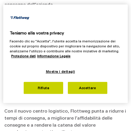
consegne dell’azienda.
Situata in prossimità dell'area di produzione dove
vengono assemblati, testati e approvati i decanter e i
separatori, la struttura offrirà circa 3.100 m² di spazio
Teniamo alla vostra privacy
di stoccaggio. Il progetto creerà una soluzione di
Facendo clic su "Accetta", l'utente accetta la memorizzazione dei
stoccaggio in loco moderna, efficiente e flessibile,
cookie sul proprio dispositivo per migliorare la navigazione del sito,
analizzarne l'utilizzo e contribuire alle nostre iniziative di marketing.
progettata per supportare la crescita a lungo termine. Il
Protezione dati
Informazione Legale
nuovo edificio sostituirà l'attuale magazzino esterno e
ridurrà le dipendenze esterne e i percorsi di trasporto
Mostra i dettagli
aggiuntivi.
Rifiuta
Accettare
Un passo strategico verso l'ottimizzazione
della catena di approvvigionamento
Con il nuovo centro logistico, Flottweg punta a ridurre i
tempi di consegna, a migliorare l’affidabilità delle
consegne e a rendere la catena del valore