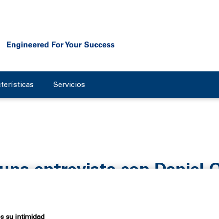
terísticas
Servicios
: una entrevista con Daniel 
weg
 su intimidad