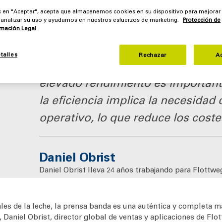
ic en "Aceptar", acepta que almacenemos cookies en su dispositivo para mejorar
o, analizar su uso y ayudarnos en nuestros esfuerzos de marketing.
Protección de
rmación Legal
Para nuestros clientes es muy im
talles
Rechazar
A
banda funcione de forma eficiente
elevado rendimiento es importante
la eficiencia implica la necesida
operativo, lo que reduce los coste
Daniel Obrist
Daniel Obrist lleva 24 años trabajando para Flottw
director de ventas y aplicaciones en la división de 
es de la leche, la prensa banda es una auténtica y completa má
, Daniel Obrist, director global de ventas y aplicaciones de Fl