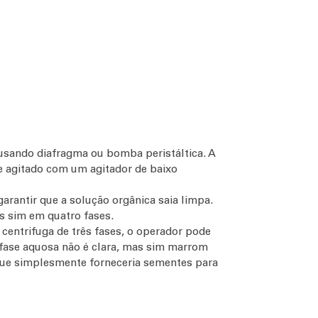
usando diafragma ou bomba peristáltica. A
e agitado com um agitador de baixo
arantir que a solução orgânica saia limpa.
as sim em quatro fases.
 centrifuga de três fases, o operador pode
a fase aquosa não é clara, mas sim marrom
rque simplesmente forneceria sementes para