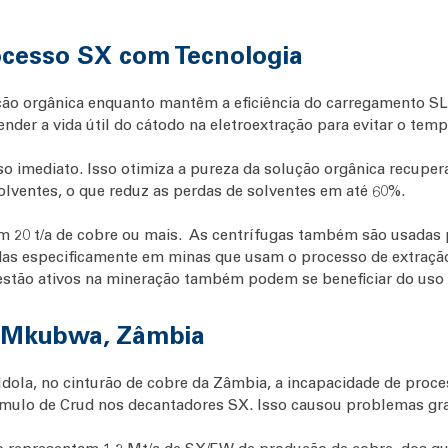
ocesso SX com Tecnologia
ução orgânica enquanto mantêm a eficiência do carregamento 
ender a vida útil do cátodo na eletroextração para evitar o tem
so imediato. Isso otimiza a pureza da solução orgânica recu
olventes, o que reduz as perdas de solventes em até 60%.
em 20 t/a de cobre ou mais. As centrífugas também são usadas
as especificamente em minas que usam o processo de extração 
 estão ativos na mineração também podem se beneficiar do uso 
 Mkubwa, Zâmbia
dola, no cinturão de cobre da Zâmbia, a incapacidade de proce
mulo de Crud nos decantadores SX. Isso causou problemas gra