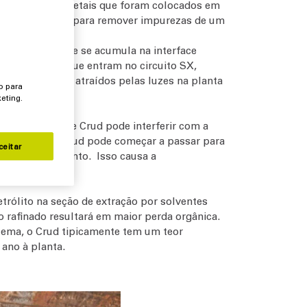
rodeposição de metais que foram colocados em
sso semelhante para remover impurezas de um
ue normalmente se acumula na interface
 substâncias que entram no circuito SX,
 mesmo insetos atraídos pelas luzes na planta
o para
eting.
s, o excesso de Crud pode interferir com a
cantadores, o Crud pode começar a passar para
ceitar
o do arrastamento. Isso causa a
trólito na seção de extração por solventes
no rafinado resultará em maior perda orgânica.
lema, o Crud tipicamente tem um teor
 ano à planta.