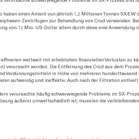
 verursachte schwerwiegende Probleme im SX-Prozess und red
haben einen Anteril von jährlich 1,2 Millionen Tonnen SX/EW
Dreiphasen-Zentrifugen zur Behandlung von Crud verwenden. Bei
arung von 12 Mio. US-Dollar allein durch diese eine Anwendung 
ffinerien weltweit mit erheblichen finanziellen Verlusten zu kä
) verursacht wurden. Die Entfernung des Crud aus dem Prozess
und Verdünnungsmitteln in Höhe von mehreren hunderttausend D
en aufwendig und ineffektiv. Auch nach der Filtration enthiel
rn verursachte häufig schwerwiegende Probleme im SX-Prozess
Lösung äußerst umweltschädlich ist, mussten die verbleibende