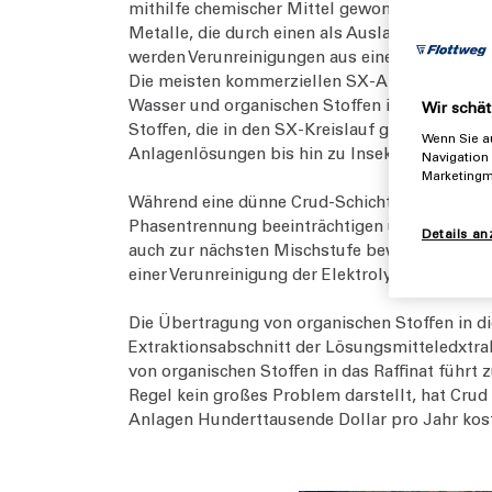
mithilfe chemischer Mittel gewonnen werden. 
Metalle, die durch einen als Auslaugung bezei
werden Verunreinigungen aus einem Metall in 
Die meisten kommerziellen SX-Anlagen leiden un
Wasser und organischen Stoffen in den Absetz
Wir schät
Stoffen, die in den SX-Kreislauf gelangen, v
Wenn Sie au
Anlagenlösungen bis hin zu Insekten, die vom
Navigation 
Marketingm
Während eine dünne Crud-Schicht an der wässri
Phasentrennung beeinträchtigen und den Wirku
Details an
auch zur nächsten Mischstufe bewegen. Dies ka
einer Verunreinigung der Elektrolyte mit der
Die Übertragung von organischen Stoffen in d
Extraktionsabschnitt der Lösungsmitteledxtrakt
von organischen Stoffen in das Raffinat führt
Regel kein großes Problem darstellt, hat Crud
Anlagen Hunderttausende Dollar pro Jahr kos