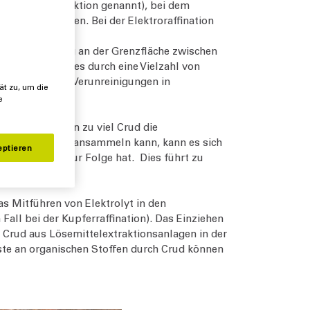
h Elektroextraktion genannt), bei dem
schieden werden. Bei der Elektroraffination
 die sich häufig an der Grenzfläche zwischen
rsacht wird dies durch eine Vielzahl von
ammbehandlung, Verunreinigungen in
ät zu, um die
e
dern kann, kann zu viel Crud die
en Abscheidern ansammeln kann, kann es sich
eptieren
e Mitführung zur Folge hat. Dies führt zu
s Mitführen von Elektrolyt in den
Fall bei der Kupferraffination). Das Einziehen
n Crud aus Lösemittelextraktionsanlagen in der
uste an organischen Stoffen durch Crud können