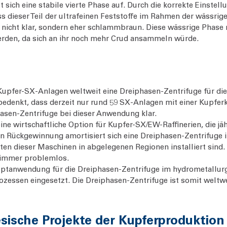
sich eine stabile vierte Phase auf. Durch die korrekte Einstel
ass dieser Teil der ultrafeinen Feststoffe im Rahmen der wäss
 nicht klar, sondern eher schlammbraun. Diese wässrige Phase 
werden, da sich an ihr noch mehr Crud ansammeln würde.
upfer-SX-Anlagen weltweit eine Dreiphasen-Zentrifuge für die
edenkt, dass derzeit nur rund 59 SX-Anlagen mit einer Kupfe
phasen-Zentrifuge bei dieser Anwendung klar.
ine wirtschaftliche Option für Kupfer-SX/EW-Raffinerien, die jä
n Rückgewinnung amortisiert sich eine Dreiphasen-Zentrifuge i
isten dieser Maschinen in abgelegenen Regionen installiert sind.
h immer problemlos.
tanwendung für die Dreiphasen-Zentrifuge im hydrometallurgis
ozessen eingesetzt. Die Dreiphasen-Zentrifuge ist somit weltw
esische Projekte der Kupferproduktion