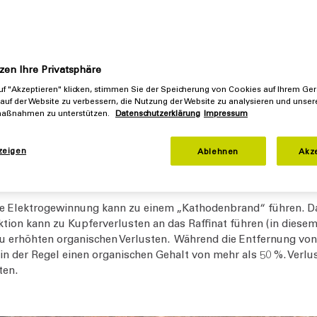
Nach dem SX-Prozess folgt der Elektrogewinnungsprozess (auc
chneten Prozess in Lösung gebracht wurden, elektrolytisch abge
einem ähnlichen Prozess entfernt.
ter der Bildung von Crud – einer fest stabilisierten Emulsion,
behältern der Lösungsmittel-Extraktionsstufen ansammelt. Veru
zen Ihre Privatsphäre
on Staub aus dem Wind, mitgeführten Feststoffen aus der Schl
f "Akzeptieren" klicken, stimmen Sie der Speicherung von Cookies auf Ihrem Ger
 Licht der Lösungsmittelextraktionsanlage angezogen werden.
auf der Website zu verbessern, die Nutzung der Website zu analysieren und unser
aßnahmen zu unterstützen.
Datenschutzerklärung
Impressum
g-organischen Grenzfläche die Koaleszenz feiner Tröpfchen för
ngsgrad der Abscheider stark verringern. Wenn sich Crud in d
zeigen
Ablehnen
Akz
nn schnell zu einem „Crud-Lauf“ führen, der eine stark erhöht
 Laugenlösung und der organischen Phase.
ie Elektrogewinnung kann zu einem „Kathodenbrand“ führen. Da
ion kann zu Kupferverlusten an das Raffinat führen (in diesem 
 zu erhöhten organischen Verlusten. Während die Entfernung vo
 in der Regel einen organischen Gehalt von mehr als 50 %. Verl
ten.