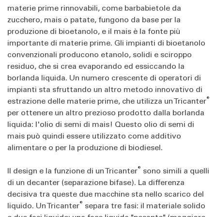
materie prime rinnovabili, come barbabietole da
zucchero, mais o patate, fungono da base per la
produzione di bioetanolo, e il mais è la fonte più
importante di materie prime. Gli impianti di bioetanolo
convenzionali producono etanolo, solidi e sciroppo
residuo, che si crea evaporando ed essiccando la
borlanda liquida. Un numero crescente di operatori di
impianti sta sfruttando un altro metodo innovativo di
®
estrazione delle materie prime, che utilizza un Tricanter
per ottenere un altro prezioso prodotto dalla borlanda
liquida: l'olio di semi di mais! Questo olio di semi di
mais può quindi essere utilizzato come additivo
alimentare o per la produzione di biodiesel.
®
Il design e la funzione di un Tricanter
sono simili a quelli
di un decanter (separazione bifase). La differenza
decisiva tra queste due macchine sta nello scarico del
®
liquido. Un Tricanter
separa tre fasi: il materiale solido
e due fasi liquide: una fase liquida "pesante" (maggiore