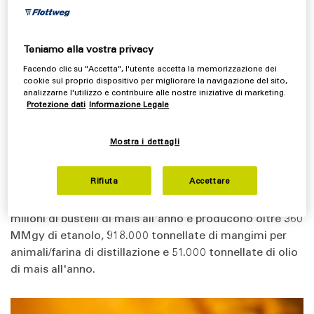
capacità nominale di 40 milioni di galloni all'anno
(MMgy), equivalente a circa 150 milioni di litri all'anno.
Nel 2007 l'impianto è stato ampliato e attualmente
Teniamo alla vostra privacy
produce più di 130 MMgy di bioetanolo. GLE Mina è
Facendo clic su "Accetta", l'utente accetta la memorizzazione dei
cookie sul proprio dispositivo per migliorare la navigazione del sito,
stata commissionata nel giugno 2008 per produrre
analizzarne l'utilizzo e contribuire alle nostre iniziative di marketing.
circa 110 MMgy, e ora opera a una capacità superiore a
Protezione dati
Informazione Legale
140 MMgy. Nel dicembre 2019, GLE ha acquisito altri
due impianti di produzione di bioetanolo ad Aberdeen e
Mostra i dettagli
Huron, nel Sud Dakota. Oggi lo stabilimento di
Aberdeen produce circa 50 MMgy, mentre Huron
Rifiuta
Accettare
produce 40 MMgy di bioetanolo. Complessivamente,
gli impianti di bioetanolo di GLE acquistano più di 125
milioni di bustelli di mais all'anno e producono oltre 360
MMgy di etanolo, 918.000 tonnellate di mangimi per
animali/farina di distillazione e 51.000 tonnellate di olio
di mais all'anno.