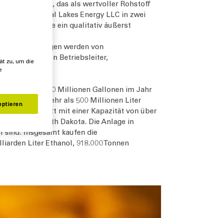
zudem Maisöl, das als wertvoller Rohstoff
ied sich Glacial Lakes Energy LLC in zwei
u erzielen sowie ein qualitativ äußerst
höht werden.
 Alle vier Anlagen werden von
 Werk hat einen Betriebsleiter,
ät zu, um die
h sind.
e
ursprünglich 40 Millionen Gallonen im Jahr
iert derzeit mehr als 500 Millionen Liter
eptieren
d arbeitet jetzt mit einer Kapazität von über
und Huron, South Dakota. Die Anlage in
l sind. Insgesamt kaufen die
liarden Liter Ethanol, 918.000 Tonnen