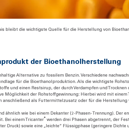
is bleibt die wichtigste Quelle für die Herstellung von Bioethan
nprodukt der Bioethanolherstellung
haltige Alternative zu fossilem Benzin. Verschiedene nachwach
ndlage für die Bioethanolproduktion. Als die wichtigste Rohsto
stoffe und einen Restsirup, der durch Verdampfen und Trockne
ve Möglichkeit der Rohstoffgewinnung: Hierbei wird mit einem 
nschließend als Futtermittelzusatz oder für die Herstellung 
nd ähnlich wie bei einem Dekanter (2-Phasen-Trennung). Der en
®
t. Bei einem Tricanter
werden drei Phasen abgetrennt, der Fest
er Druck) sowie eine „leichte“ Flüssigphase (geringere Dichte 