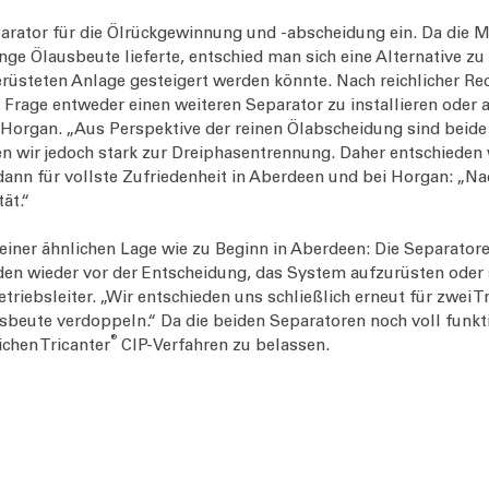
parator für die Ölrückgewinnung und ‑abscheidung ein. Da die Ma
ge Ölausbeute lieferte, entschied man sich eine Alternative z
erüsteten Anlage gesteigert werden könnte. Nach reichlicher R
e Frage entweder einen weiteren Separator zu installieren oder a
 Horgan. „Aus Perspektive der reinen Ölabscheidung sind beide
n wir jedoch stark zur Dreiphasentrennung. Daher entschieden w
ann für vollste Zufriedenheit in Aberdeen und bei Horgan: „Na
ät.“
einer ähnlichen Lage wie zu Beginn in Aberdeen: Die Separatore
den wieder vor der Entscheidung, das System aufzurüsten oder 
etriebsleiter. „Wir entschieden uns schließlich erneut für zwei T
sbeute verdoppeln.“ Da die beiden Separatoren noch voll funkt
®
ichen Tricanter
CIP-Verfahren zu belassen.