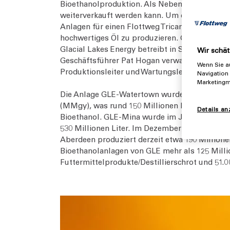
Bioethanolproduktion. Als Nebenprodukt der 
weiterverkauft werden kann. Um die Ausbeute 
®
Anlagen für einen Flottweg Tricanter
. Mit der
hochwertiges Öl zu produzieren. Gleichzeitig
Glacial Lakes Energy betreibt in South Dakota
Wir schät
Geschäftsführer Pat Hogan verwaltet und befin
Wenn Sie au
Produktionsleiter und Wartungsleiter, die für d
Navigation 
Marketingm
Die Anlage GLE-Watertown wurde im August 20
(MMgy), was rund 150 Millionen Litern jährlich
Details an
Bioethanol. GLE-Mina wurde im Juni 2008 zur P
530 Millionen Liter. Im Dezember 2019 erwarb
Aberdeen produziert derzeit etwa 190 Millionen
Bioethanolanlagen von GLE mehr als 125 Millio
Futtermittelprodukte/Destillierschrot und 51.