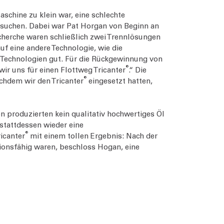
schine zu klein war, eine schlechte
u suchen. Dabei war Pat Horgan von Beginn an
echerche waren schließlich zwei Trennlösungen
uf eine andere Technologie, wie die
 Technologien gut. Für die Rückgewinnung von
®
ir uns für einen Flottweg Tricanter
.“ Die
®
chdem wir den Tricanter
eingesetzt hatten,
n produzierten kein qualitativ hochwertiges Öl
stattdessen wieder eine
®
ricanter
mit einem tollen Ergebnis: Nach der
ionsfähig waren, beschloss Hogan, eine