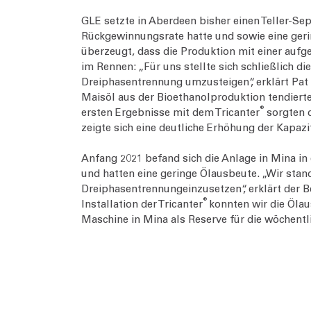
GLE setzte in Aberdeen bisher einen Teller-Se
Rückgewinnungsrate hatte und sowie eine gerin
überzeugt, dass die Produktion mit einer aufg
im Rennen: „Für uns stellte sich schließlich di
Dreiphasentrennung umzusteigen“, erklärt Pat
Maisöl aus der Bioethanolproduktion tendierte
®
ersten Ergebnisse mit dem Tricanter
sorgten d
zeigte sich eine deutliche Erhöhung der Kapazit
Anfang 2021 befand sich die Anlage in Mina in 
und hatten eine geringe Ölausbeute. „Wir stan
Dreiphasentrennung
einzusetzen“, erklärt der B
®
Installation der Tricanter
konnten wir die Ölau
Maschine in Mina als Reserve für die wöchentl