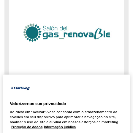
29.09.2026 - 30.09.2026, Valladolid - Espanha
Salón del Gas Renovable
/
Biogas
Valorizamos sua privacidade
Ao clicar em "Aceitar", você concorda com o armazenamento de
cookies em seu dispositivo para aprimorar a navegação no site,
analisar o uso do site e auxiliar em nossos esforços de marketing.
Proteção de dados
Informação jurídica