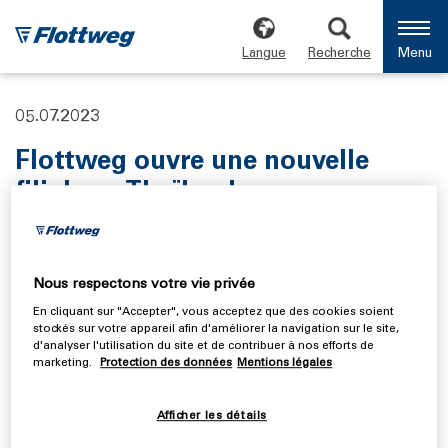
Langue
Recherche
Menu
05.07.2023
Flottweg ouvre une nouvelle
filiale en Thaïlande
Flottweg, spécialiste de la technologie de séparation, a
ouvert en juin une nouvelle filiale en Thaïlande. Après
plus de 30 ans d’activité en Thaïlande, Flottweg
Nous respectons votre vie privée
renforce sa présence dans la région asiatique avec son
En cliquant sur "Accepter", vous acceptez que des cookies soient
expansion en Thaïlande. L’ouverture de la filiale en
stockés sur votre appareil afin d'améliorer la navigation sur le site,
d'analyser l'utilisation du site et de contribuer à nos efforts de
Thaïlande constitue donc une nouvelle étape de la
marketing.
Protection des données
Mentions légales
stratégie d’entreprise mondiale de 2025. La stratégie
de croissance mise en œuvre depuis 2020 place
Afficher les détails
l’internationalisation de Flottweg au centre des