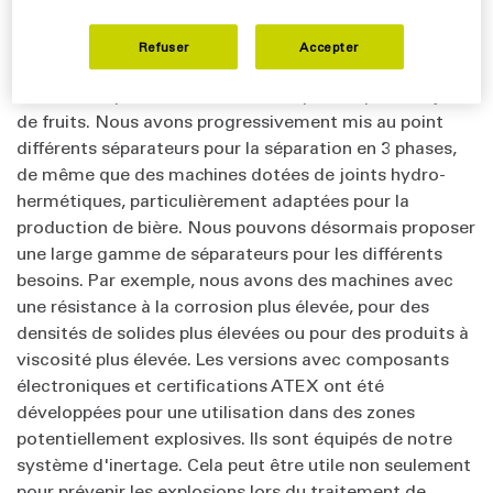
développé des modèles plus petits : l’AC1500, et enfin
l’AC1200. De plus en plus de déclinaisons de
Refuser
Accepter
séparateurs ont été développées, mais tout a
commencé par un clarificateur à 2 phases pour les jus
de fruits. Nous avons progressivement mis au point
différents séparateurs pour la séparation en 3 phases,
de même que des machines dotées de joints hydro-
hermétiques, particulièrement adaptées pour la
production de bière. Nous pouvons désormais proposer
une large gamme de séparateurs pour les différents
besoins. Par exemple, nous avons des machines avec
une résistance à la corrosion plus élevée, pour des
densités de solides plus élevées ou pour des produits à
viscosité plus élevée. Les versions avec composants
électroniques et certifications ATEX ont été
développées pour une utilisation dans des zones
potentiellement explosives. Ils sont équipés de notre
système d'inertage. Cela peut être utile non seulement
pour prévenir les explosions lors du traitement de