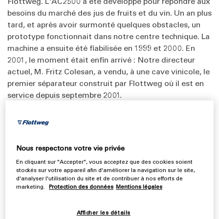
Flottweg. L'AC2500 a été développé pour répondre aux
besoins du marché des jus de fruits et du vin. Un an plus
tard, et après avoir surmonté quelques obstacles, un
prototype fonctionnait dans notre centre technique. La
machine a ensuite été fiabilisée en 1999 et 2000. En
2001, le moment était enfin arrivé : Notre directeur
actuel, M. Fritz Colesan, a vendu, à une cave vinicole, le
premier séparateur construit par Flottweg où il est en
service depuis septembre 2001.
Qu’est-ce qui a changé depuis vos débuts
jusqu'à aujourd'hui ?
Nous respectons votre vie privée
Christoph :
En cliquant sur "Accepter", vous acceptez que des cookies soient
Les gammes de produits ont été considérablement
stockés sur votre appareil afin d'améliorer la navigation sur le site,
élargies. Nous avons commencé avec le modèle
d'analyser l'utilisation du site et de contribuer à nos efforts de
marketing.
Protection des données
Mentions légales
AC2500. Le modèle AC2000 est ensuite arrivé . Cette
machine est légèrement plus petite et convient pour
Afficher les détails
des débits deux fois moindres. Nous avons ensuite