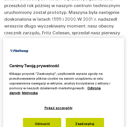
przeszkód rok później w naszym centrum technicznym
uruchomiony został prototyp. Maszyna była następnie
doskonalona w latach 1999 i 2000. W 2001 r. nadszedł
wreszcie długo wyczekiwany moment: nasz obecny
rzecznik zarządu, Fritz Colesan, sprzedał nasz pierwszy
separator zakładowi winiarskiemu. Urządzenie pracuje
tam od września 2001 r.
Co się zmieniło od czasów, w których
Cenimy Twoją prywatność
stawiałeś tu pierwsze kroki?
Klikając przycisk "Zaakceptuj", użytkownik wyraża zgodę na
przechowywanie plików cookie na swoim urządzeniu w celu
Christoph:
usprawnienia nawigacji w witrynie, analizy korzystania z witryny i
Znacząco rozszerzyła się oferta produktowa.
pomocy w naszych działaniach marketingowych.
Ochrona
danych
Metryczka
Zaczynaliśmy od modelu AC2500. Kolejny był model
AC2000. Maszyna ta jest nieco mniejsza i oferuje o
połowę mniejszą przepustowość. W toku dalszych prac
Pokaż szczegóły
powstały kolejne mniejsze modele: AC1500 i AC1200.
Do dziś skonstruowaliśmy wiele wersji separatora, ale
Odrzucić
Zaakceptuj