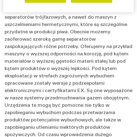
wszystko zaczęło się od dwufazowego klarownika
soków owocowych. Stopniowo doszliśmy do
separatorów trójfazowych, a nawet do maszyn z
uszczelnieniami hermetycznymi, które są szczególnie
przydatne w produkcji piwa. Obecnie możemy
zaoferować szeroką gamę separatorów
zaspokajających różne potrzeby. Oferujemy na przykład
maszyny o wyższej odporności na korozję, pod kątem
materiałów o wyższej gęstości materii stałej lub pod
kątem produktów o wyższej lepkości. Pod kątem
eksploatacji w strefach zagrożonych wybuchem
opracowane zostały wersje z podzespołami
elektronicznymi i certyfikatami EX. Są one wyposażone
w nasze systemy przedmuchiwania gazem obojętnym.
Urządzenia te mogą być pomocne nie tylko w
zapobieganiu wybuchom podczas przetwarzania
produktów potencjalnie wybuchowych, ale także w
zapobieganiu utlenianiu niektórych produktów
spożywczych. Od czasu wprowadzenia dużego