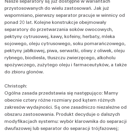
Nasze separatory są już dostępne w wariantach
przystosowanych do wielu zastosowań. Jak już
wspomniano, pierwszy separator pracuje w winnicy od
ponad 20 lat. Kolejne konstrukcje obejmowały
separatory do przetwarzania soków owocowych,
pektyny cytrusowej, kawy, kofeiny, herbaty, mleka
sojowego, oleju cytrusowego, soku pomarańczowego,
pektyny jabłkowej, piwa, serwatki, oliwy z oliwek, oleju
rybnego, biodiesla, tłuszczu zwierzęcego, alkoholu
spożywczego, zużytego oleju i farmaceutyków, a także
do zbioru glonów.
Christoph:
Ogólna zasada przedstawia się następująco: Mamy
obecnie cztery różne rozmiary pod kątem różnych
zakresów wydajności. Są one zasadniczo niezależne od
obszaru zastosowania. Produkt decyduje o dalszych
modyfikacjach systemu: wybór klarownika do separacji
dwufazowej lub separator do separacji trójfazowej;