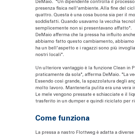
DeMaio. "Un dipendente controlla il processo e
presenza fisica nell'ambiente. Alla fine del cic
quattro. Questa è una cosa buona sia per il mor
soddisfatti. Quando usavamo la vecchia tecnolog
semplicemente non si presentavano affatto".
DeMaio afferma che la pressa ha influito anche 
abbiamo fatto questo cambiamento, abbiamo rim
ha un bell'aspetto e i ragazzi sono più invogli
nostri locali".
Un ulteriore vantaggio è la funzione Clean in P
praticamente da sola", afferma DeMaio. "La ve
Essendo così grande, la spazzolatura degli ang
molto lavoro. Mantenerla pulita era una vera 
Le mele vengono pressate e schiacciate e il liq
trasferito in un dumper e quindi riciclato per 
Come funziona
La pressa a nastro Flottweg è adatta a diverse