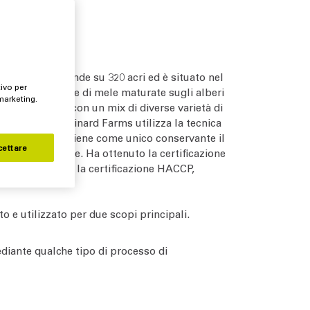
zione. Si estende su 320 acri ed è situato nel
tivo per
da una selezione di mele maturate sugli alberi
 marketing.
d è realizzata con un mix di diverse varietà di
il suo sidro, Minard Farms utilizza la tecnica
inard Farms contiene come unico conservante il
cettare
o di 8 settimane. Ha ottenuto la certificazione
noltre ottenuto la certificazione HACCP,
to e utilizzato per due scopi principali.
mediante qualche tipo di processo di