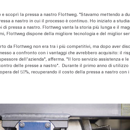
e e scoprì la pressa a nastro Flottweg. "Stavamo mettendo a dur
ssa a nastro in cui il processo è continuo. Ho iniziato a studiar
ipi di pressa a nastro. Flottweg vanta la storia più lunga e il mag
quami, Flottweg dispone della migliore tecnologia e del miglior se
rto da Flottweg non era tra i più competitivi, ma dopo aver dis
 messo a confronto con i vantaggi che avrebbero acquisito: il ris
pessore dell'azienda", afferma. "Il loro servizio assistenza e le
i contro delle presse a nastro". Durante il primo anno di utiliz
dopera del 50%, recuperando il costo della pressa a nastro con i 