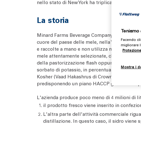
nello stato di New York ha triplicato la produz
La storia
Teniamo a
Minard Farms Beverage Company Inc. è un sidrif
Facendo cli
cuore del paese delle mele, nella Valle del fi
migliorare l
e raccolte a mano e non utilizza mai le mele ca
Protezione
mele attentamente selezionate, che garantisce 
della pastorizzazione flash oppure lo tratta c
Mostra i d
sorbato di potassio, in percentuale inferiore a
Kosher (Vaad Hakashrus di Crown Heights) e la 
predisponendo un piano HACCP già un anno prim
L'azienda produce poco meno di 4 milioni di litr
il prodotto fresco viene inserito in confezioni 
L'altra parte dell'attività commerciale rigua
distillazione. In questo caso, il sidro viene