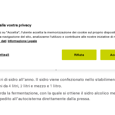
ione e dimezzato il personale in meno di due anni.
lla vostra privacy
icio a conduzione familiare giunto ormai alla sua quinta genera
c su "Accetta", l'utente accetta la memorizzazione dei cookie sul proprio disposi
ume Hudson, Clintondale, New York.
Minard Farms estrae il sidro 
a navigazione del sito, analizzarne l'utilizzo e contribuire alle nostre iniziative di
dute a terra. La pressatura avviene sempre in loco nel frutteto e
 dati
Informazione Legale
un sapore, una dolcezza e un colore sempre di alta qualità. Per 
on raggi UV, a seconda delle esigenze del cliente. Il sidro di M
ettagli
Rifiuta
Ac
 un ventesimo dell'1%, e viene lasciato fermentare per un period
licenza per essere smerciato a New York e in Connecticut. Ha i
a che la FDA stabilisse i requisiti di sicurezza.
i di sidro all'anno. Il sidro viene confezionato nello stabilimen
da 4 litri, 2 litri e mezzo e 1 litro.
rda la fermentazione, con la quale si ottiene il sidro alcolico 
 spedito all'autocisterna direttamente dalla pressa.