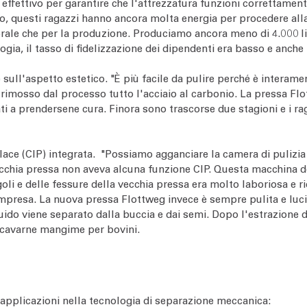
ffettivo per garantire che l'attrezzatura funzioni correttamen
lo, questi ragazzi hanno ancora molta energia per procedere alla
ale che per la produzione. Produciamo ancora meno di 4.000 litri
ia, il tasso di fidelizzazione dei dipendenti era basso e anche
sull'aspetto estetico. "È più facile da pulire perché è interame
osso dal processo tutto l'acciaio al carbonio. La pressa Flottw
ati a prendersene cura. Finora sono trascorse due stagioni e i ra
lace (CIP) integrata. "Possiamo agganciare la camera di pulizia
cchia pressa non aveva alcuna funzione CIP. Questa macchina do
oli e delle fessure della vecchia pressa era molto laboriosa e 
impresa. La nuova pressa Flottweg invece è sempre pulita e luci
uido viene separato dalla buccia e dai semi. Dopo l'estrazione de
ricavarne mangime per bovini.
 applicazioni nella tecnologia di separazione meccanica: