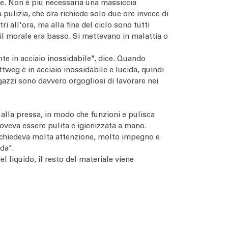
te. Non è più necessaria una massiccia
 pulizia, che ora richiede solo due ore invece di
 all'ora, ma alla fine del ciclo sono tutti
 il morale era basso. Si mettevano in malattia o
nte in acciaio inossidabile", dice. Quando
eg è in acciaio inossidabile e lucida, quindi
gazzi sono davvero orgogliosi di lavorare nei
 alla pressa, in modo che funzioni e pulisca
veva essere pulita e igienizzata a mano.
richiedeva molta attenzione, molto impegno e
da".
l liquido, il resto del materiale viene