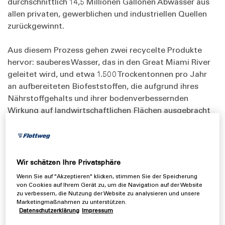
durchschnittlich 14,5 Millionen Gallonen Abwasser aus
allen privaten, gewerblichen und industriellen Quellen
zurückgewinnt.
Aus diesem Prozess gehen zwei recycelte Produkte
hervor: sauberes Wasser, das in den Great Miami River
geleitet wird, und etwa 1.500 Trockentonnen pro Jahr
an aufbereiteten Biofeststoffen, die aufgrund ihres
Nährstoffgehalts und ihrer bodenverbessernden
Wirkung auf landwirtschaftlichen Flächen ausgebracht
werden. Die Auslegungskapazität der
Wasseraufbereitungsanlage beträgt 26 MGD. Das
kombinierte System bedeutet, dass die
Durchflussmengen Spitzenwerte von 50 Millionen
Wir schätzen Ihre Privatsphäre
Gallonen pro Tag erreichen können.
Wenn Sie auf "Akzeptieren" klicken, stimmen Sie der Speicherung
von Cookies auf Ihrem Gerät zu, um die Navigation auf der Website
zu verbessern, die Nutzung der Website zu analysieren und unsere
Marketingmaßnahmen zu unterstützen.
Datenschutzerklärung
Impressum