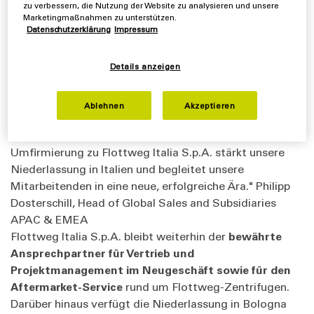
Stärke und gewachsene Kundenbeziehungen. Mit der
zu verbessern, die Nutzung der Website zu analysieren und unsere
Umfirmierung zu Flottweg Italia S.p.A. rückt nun die
Marketingmaßnahmen zu unterstützen.
Datenschutzerklärung
Impressum
international etablierte Dachmarke in den Fokus –
ein
klares Signal für Einheit, Vertrauen und
Zukunftsfähigkeit im italienischen Markt.
Details anzeigen
"Mit dem Namenswechsel harmonisieren wir unsere
Ablehnen
Akzeptieren
Geschäftsaktivitäten im italienischen Markt und
schaffen mehr Transparenz für unsere Kunden. Die
Umfirmierung zu Flottweg Italia S.p.A. stärkt unsere
Niederlassung in Italien und begleitet unsere
Mitarbeitenden in eine neue, erfolgreiche Ära." Philipp
Dosterschill, Head of Global Sales and Subsidiaries
APAC & EMEA
Flottweg Italia S.p.A. bleibt weiterhin der
bewährte
Ansprechpartner für Vertrieb und
Projektmanagement im Neugeschäft sowie für den
Aftermarket-Service
rund um Flottweg-Zentrifugen.
Darüber hinaus verfügt die Niederlassung in Bologna