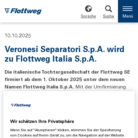
Sprache
Suche
Menü
10.10.2025
Veronesi Separatori S.p.A. wird
zu Flottweg Italia S.p.A.
Die italienische Tochtergesellschaft der Flottweg SE
firmiert ab dem 1. Oktober 2025 unter dem neuen
Namen Flottweg Italia S.p.A.
Mit der Umfirmierung
setzt das Unternehmen ein klares Zeichen für
Transparenz, Kundennähe und eine starke Zukunft am
italienischen Markt.
Wir schätzen Ihre Privatsphäre
Die bisherige Firmierung „Veronesi Separatori S.p.A. –
Member of the Flottweg Group“ stand lange für lokale
Wenn Sie auf "Akzeptieren" klicken, stimmen Sie der Speicherung
von Cookies auf Ihrem Gerät zu, um die Navigation auf der Website