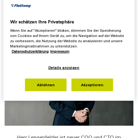
mit Dr. Kersten Christoph Link als CEO und Klaus Huber
als CFO das Unternehmen weiterentwickeln und die
technologische sowie operative Ausrichtung
Wir schätzen Ihre Privatsphäre
vorantreiben.
Wenn Sie auf "Akzeptieren" klicken, stimmen Sie der Speicherung
von Cookies auf Ihrem Gerät zu, um die Navigation auf der Website
zu verbessern, die Nutzung der Website zu analysieren und unsere
Marketingmaßnahmen zu unterstützen.
Datenschutzerklärung
Impressum
Details anzeigen
Ablehnen
Akzeptieren
Herr Lengenfelder ist neuer COO und CTO im