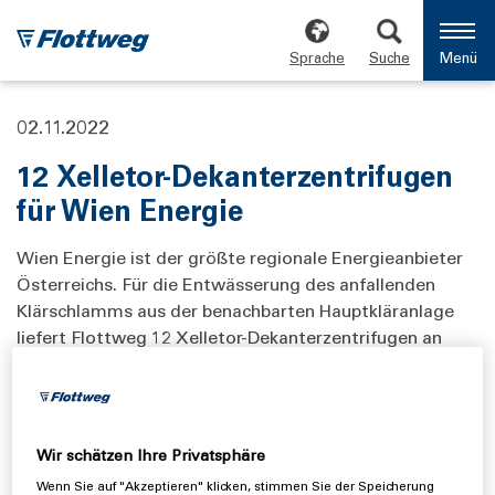
Sprache
Suche
Menü
02.11.2022
12 Xelletor-Dekanterzentrifugen
für Wien Energie
Wien Energie ist der größte regionale Energieanbieter
Österreichs. Für die Entwässerung des anfallenden
Klärschlamms aus der benachbarten Hauptkläranlage
liefert Flottweg 12 Xelletor-Dekanterzentrifugen an
Wien Energie. Flottweg konnte sich im
Qualifikationsbetrieb gegenüber zwei weiteren
Wettbewerbern durchsetzen – nach nur einem Jahr
Bauzeit wurden die 12 Xelletor-Dekanterzentrifugen
Wir schätzen Ihre Privatsphäre
unter laufendem Betrieb in die Anlage integriert und in
Wenn Sie auf "Akzeptieren" klicken, stimmen Sie der Speicherung