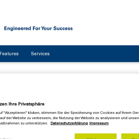
Features
Services
hr 2025: Flottweg wächst de
zen Ihre Privatsphäre
f "Akzeptieren" klicken, stimmen Sie der Speicherung von Cookies auf Ihrem Ger
oran
auf der Website zu verbessern, die Nutzung der Website zu analysieren und unser
aßnahmen zu unterstützen.
Datenschutzerklärung
Impressum
Geschäftsjahr zurück: Trotz eines anspruchsvollen wirtschaftlic