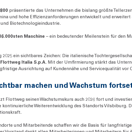
800
präsentierte das Unternehmen die bislang größte Tellerzen
ina und hohe Effizienzanforderungen entwickelt und erweitert 
und Biotechnologieindustrie.
16.000sten Maschine
– ein bedeutender Meilenstein für den M
 2025 ein sichtbares Zeichen: Die italienische Tochtergesellscha
n
Flottweg Italia S.p.A.
Mit der Umfirmierung stärkt das Unter
ngfristige Ausrichtung auf Kundennähe und Servicequalität vor O
sichtbar machen und Wachstum fortse
tzt Flottweg seinen Wachstumskurs auch 2026 fort und investie
e kontinuierliche Weiterentwicklung des Standorts Vilsbiburg. 
ionskraft.
ndorte und Mitarbeitende schaffen wir die Basis für langfristige
Der Vorstand dankt allen Mitarbeiterinnen und Mitarbeitern für