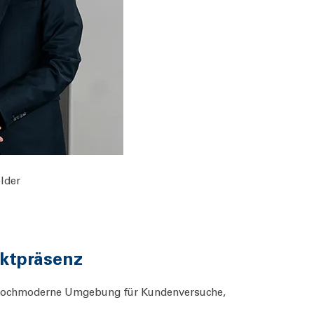
lder
rktpräsenz
e hochmoderne Umgebung für Kundenversuche,