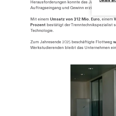
Details an
Herausforderungen konnte das Jahr 2025 als 
Auftragseingang und Gewinn erzielte das Unt
Mit einem
Umsatz von 312 Mio. Euro
, einem
Prozent
bestätigt der Trenntechnikspezialist
Technologie.
Zum Jahresende 2025 beschäftigte Flottweg
w
Werkstudierenden bleibt das Unternehmen ein 