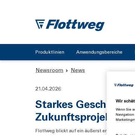
Produktlinien
Anwendungsbereiche
Newsroom
News
21.04.2026
Starkes Geschäftsja
Wir schät
Wenn Sie au
Zukunftsprojekte v
Navigation 
Marketingm
Flottweg blickt auf ein äußerst erfolgreiches 