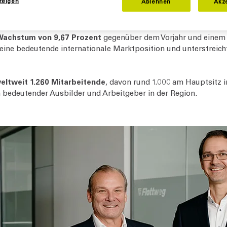
zeigen
Ablehnen
Akz
das beste Jahr in der Firmengeschichte abgeschlossen werden
ernehmen neue Bestwerte.
Wachstum von 9,67 Prozent
gegenüber dem Vorjahr und einem 
 seine bedeutende internationale Marktposition und unterstreic
eltweit 1.260 Mitarbeitende
, davon rund 1.000 am Hauptsitz i
bedeutender Ausbilder und Arbeitgeber in der Region.