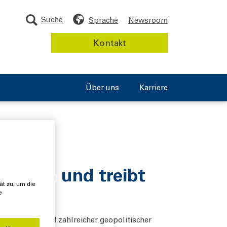
Suche
Sprache
Newsroom
Kontakt
Über uns
Karriere
utlich und treibt
ät zu, um die
e
hen Umfelds und zahlreicher geopolitischer