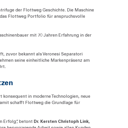
trifuge der Flottweg Geschichte. Die Maschine
das Flottweg Portfolio für anspruchsvolle
aschinenbauer mit 70 Jahren Erfahrung in der
ft, zuvor bekannt als Veronesi Separatori
nehmen seine einheitliche Markenpräsenz am
rt.
tzen
rt konsequent in moderne Technologien, neue
Damit schafft Flottweg die Grundlage für
n Erfolg“, betont
Dr. Kersten Christoph Link,
 ihre hervorragende Arbeit sowie allen Kunden