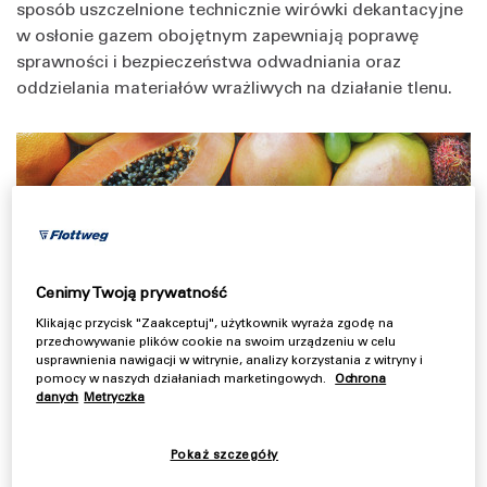
sposób uszczelnione technicznie wirówki dekantacyjne
w osłonie gazem obojętnym zapewniają poprawę
sprawności i bezpieczeństwa odwadniania oraz
oddzielania materiałów wrażliwych na działanie tlenu.
Cenimy Twoją prywatność
Klikając przycisk "Zaakceptuj", użytkownik wyraża zgodę na
przechowywanie plików cookie na swoim urządzeniu w celu
usprawnienia nawigacji w witrynie, analizy korzystania z witryny i
pomocy w naszych działaniach marketingowych.
Ochrona
danych
Metryczka
Wirówki z osłoną z gazu obojętnego mogą być
stosowane do przetwarzania soków owocowych i
Pokaż szczegóły
soków warzywnych, a także w innych procesach.