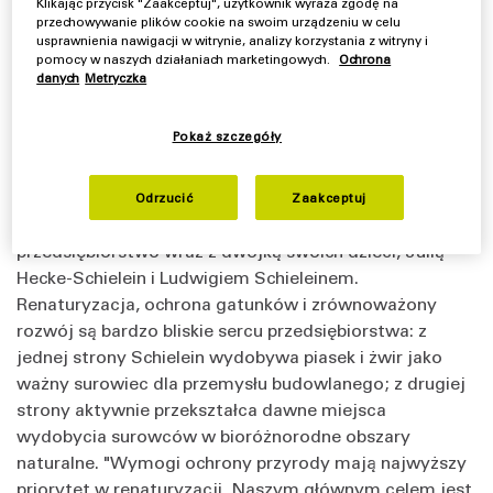
Klikając przycisk "Zaakceptuj", użytkownik wyraża zgodę na
przechowywanie plików cookie na swoim urządzeniu w celu
usprawnienia nawigacji w witrynie, analizy korzystania z witryny i
pomocy w naszych działaniach marketingowych.
Ochrona
danych
Metryczka
Aktywne kształtowanie renaturacji
Pokaż szczegóły
Firma Schielein Kies + Beton jest obecnie zarządzana
przez trzecie i czwarte pokolenie. Dyrektor
Odrzucić
Zaakceptuj
zarządzający Ludwig Schielein prowadzi
przedsiębiorstwo wraz z dwójką swoich dzieci, Julią
Hecke-Schielein i Ludwigiem Schieleinem.
Renaturyzacja, ochrona gatunków i zrównoważony
rozwój są bardzo bliskie sercu przedsiębiorstwa: z
jednej strony Schielein wydobywa piasek i żwir jako
ważny surowiec dla przemysłu budowlanego; z drugiej
strony aktywnie przekształca dawne miejsca
wydobycia surowców w bioróżnorodne obszary
naturalne. "Wymogi ochrony przyrody mają najwyższy
priorytet w renaturyzacji. Naszym głównym celem jest