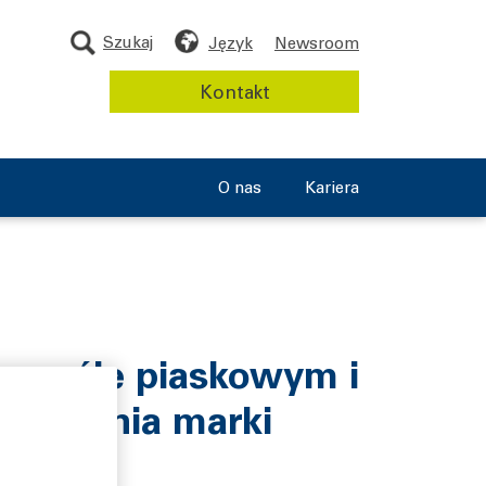
Szukaj
Język
Newsroom
Kontakt
O nas
Kariera
emyśle piaskowym i
rowywania marki