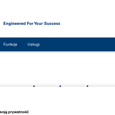
Funkcje
Usługi
two wody popłucznej w prz
racja na technologii odwi
woją prywatność