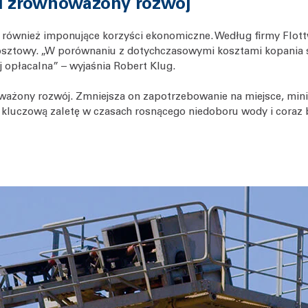
i zrównoważony rozwój
 również imponujące korzyści ekonomiczne. Według firmy Flot
ik kosztowy. „W porównaniu z dotychczasowymi kosztami kopani
j opłacalna” – wyjaśnia Robert Klug.
żony rozwój. Zmniejsza on zapotrzebowanie na miejsce, minim
kluczową zaletę w czasach rosnącego niedoboru wody i coraz 