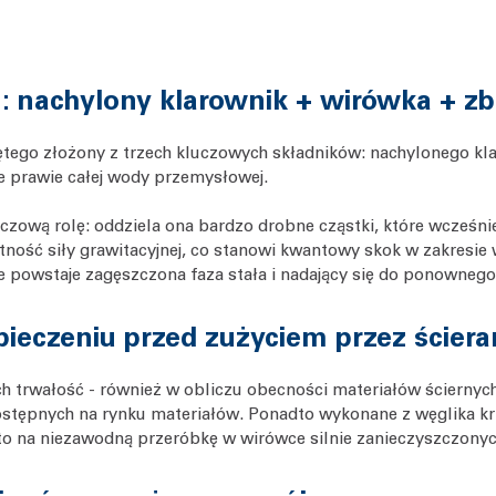
: nachylony klarownik + wirówka + zb
tego złożony z trzech kluczowych składników: nachylonego klar
e prawie całej wody przemysłowej.
zową rolę: oddziela ona bardzo drobne cząstki, które wcześnie
ność siły grawitacyjnej, co stanowi kwantowy skok w zakresie
ie powstaje zagęszczona faza stała i nadający się do ponowneg
ieczeniu przed zużyciem przez ściera
ch trwałość - również w obliczu obecności materiałów ściernyc
ostępnych na rynku materiałów. Ponadto wykonane z węglika k
to na niezawodną przeróbkę w wirówce silnie zanieczyszczonyc