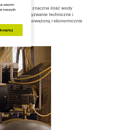
 na swoim
akcie powstaje znaczna ilość wody
 w naszych
nowi poważne wyzwanie techniczne i
a, oferuje zrównoważoną i ekonomicznie
kceptuj