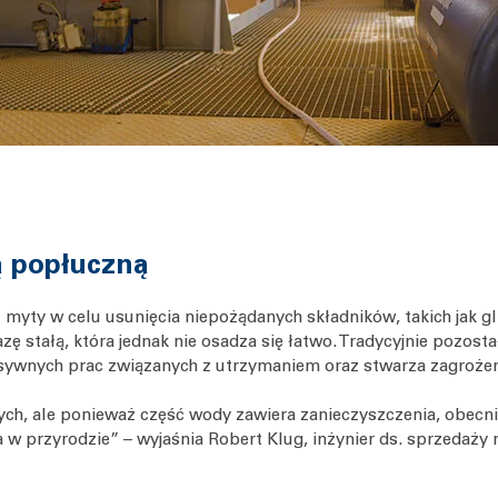
 popłuczną
t myty w celu usunięcia niepożądanych składników, takich jak gl
 stałą, która jednak nie osadza się łatwo. Tradycyjnie pozost
ensywnych prac związanych z utrzymaniem oraz stwarza zagrożen
ch, ale ponieważ część wody zawiera zanieczyszczenia, obec
przyrodzie” – wyjaśnia Robert Klug, inżynier ds. sprzedaży ro