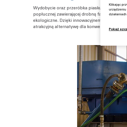
Klikając p
Wydobycie oraz przeróbka piasku i żwiru to 
urządzeniu 
popłucznej zawierającej drobną fazę stałą. S
działaniac
ekologiczne. Dzięki innowacyjnemu rozwiązan
atrakcyjną alternatywę dla konwencjonalnych
Pokaż szc