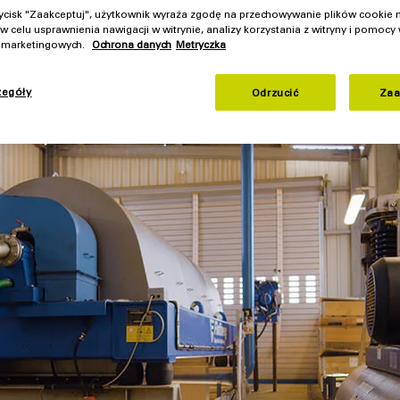
rzycisk "Zaakceptuj", użytkownik wyraża zgodę na przechowywanie plików cookie
ważne procesy w przemyśle budowlanym i surowcowym. W ich tr
w celu usprawnienia nawigacji w witrynie, analizy korzystania z witryny i pomocy
kuteczne oczyszczenie i ponowne wykorzystanie takiej wody sta
h marketingowych.
Ochrona danych
Metryczka
iu firma Flottweg, czołowy dostawca technologii odwirowywani
 stawów osadowych.
zegóły
Odrzucić
Zaa