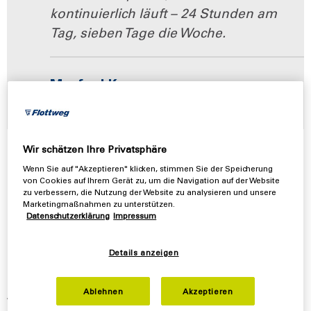
kontinuierlich läuft – 24 Stunden am
Tag, sieben Tage die Woche.
Manfred Kropp
Vertriebsingenieur bei Flottweg
Wir schätzen Ihre Privatsphäre
Stärke ist ein Produkt, das an vielen Stellen im Alltag
Wenn Sie auf "Akzeptieren" klicken, stimmen Sie der Speicherung
von Cookies auf Ihrem Gerät zu, um die Navigation auf der Website
immer wieder eine wichtige Rolle spielt.
zu verbessern, die Nutzung der Website zu analysieren und unsere
Doch wie kann Stärke gewonnen werden und welche
Marketingmaßnahmen zu unterstützen.
Datenschutzerklärung
Impressum
zentralen Herausforderungen gibt es beim
Herstellungsprozess? Diese und weitere Fragen
beantwortet Manfred Kropp, Vertriebsingenieur bei
Details anzeigen
Flottweg, im Interview.
Aus welchen Lebensmitteln
Ablehnen
Akzeptieren