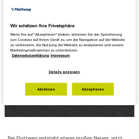
Mittelfristig wird durch das Werk 2 die
Produktionskapazität des Trenntechnik-Spezialisten
verdoppelt und somit der Grundstein für weiteres
Wachstum gelegt.
Wir schätzen Ihre Privatsphäre
Wenn Sie auf "Akzeptieren" klicken, stimmen Sie der Speicherung
von Cookies auf Ihrem Gerät zu, um die Navigation auf der Website
zu verbessern, die Nutzung der Website zu analysieren und unsere
Marketingmaßnahmen zu unterstützen.
Datenschutzerklärung
Impressum
Details anzeigen
Ablehnen
Akzeptieren
„Bei Flottweg entsteht etwas großes Neues; jetzt