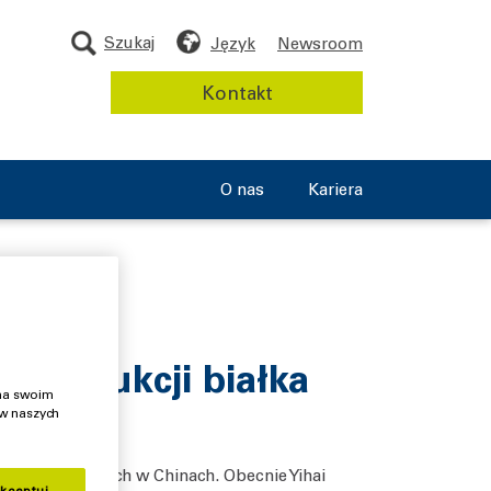
Szukaj
Język
Newsroom
Kontakt
O nas
Kariera
 produkcji białka
 na swoim
 w naszych
h i spożywczych w Chinach. Obecnie Yihai
kceptuj