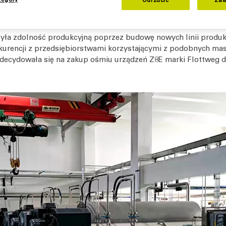
 Chinach, a kilka kolejnych zakładów powstaje w nowych lokaliz
czeniem nasion oleistych, produkcją żywności i napojów oraz d
szyła zdolność produkcyjną poprzez budowę nowych linii produk
nkurencji z przedsiębiorstwami korzystającymi z podobnych mas
zdecydowała się na zakup ośmiu urządzeń Z8E marki Flottweg do