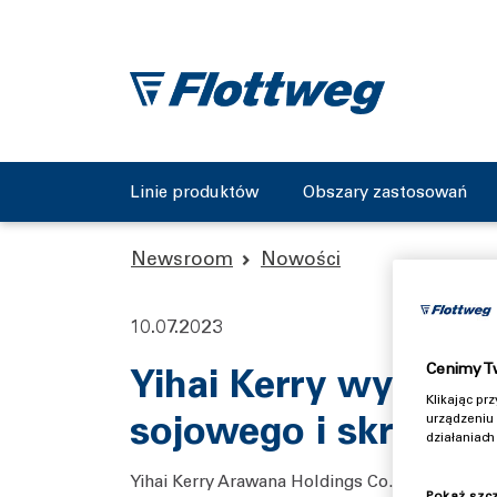
Linie produktów
Obszary zastosowań
Newsroom
Nowości
10.07.2023
Yihai Kerry wykorzy
Cenimy T
Klikając p
sojowego i skrobi p
urządzeniu 
działaniac
Yihai Kerry Arawana Holdings Co., Ltd. jest 
Pokaż szc