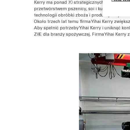
Kerry ma ponad 70 strategicznych lokalizacji w
przetwórstwem pszenicy, soi i kukurydzy, tło
technologii obróbki zboża i produkcji oleju.
Około trzech lat temu firma Yihai Kerry zwięk
Aby spełnić potrzeby Yihai Kerry i uniknąć ko
Z8E dla branży spożywczej. Firma Yihai Kerry 