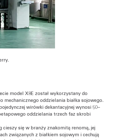
rry.
iecie model X8E został wykorzystany do
 do mechanicznego oddzielania białka sojowego.
pojedynczej wirówki dekantacyjnej wynosi 50–
oetapowego oddzielania trzech faz skrobi
g cieszy się w branży znakomitą renomą, jej
ach związanych z białkiem sojowym i cechują