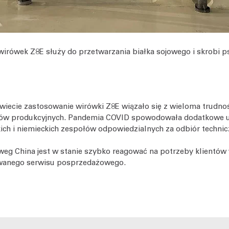
irówek Z8E służy do przetwarzania białka sojowego i skrobi p
wiecie zastosowanie wirówki Z8E wiązało się z wieloma trudnoś
sów produkcyjnych. Pandemia COVID spowodowała dodatkowe u
kich i niemieckich zespołów odpowiedzialnych za odbiór techni
tweg China jest w stanie szybko reagować na potrzeby klientów
owanego serwisu posprzedażowego.