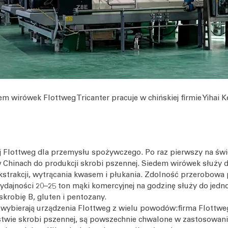
em wirówek Flottweg Tricanter pracuje w chińskiej firmie Yihai Ke
j Flottweg dla przemysłu spożywczego. Po raz pierwszy na św
w Chinach do produkcji skrobi pszennej. Siedem wirówek służy
strakcji, wytrącania kwasem i płukania. Zdolność przerobowa 
ydajności 20–25 ton mąki komercyjnej na godzinę służy do jedn
skrobię B, gluten i pentozany.
i wybierają urządzenia Flottweg z wielu powodów:
firma Flottwe
twie skrobi pszennej, są powszechnie chwalone w zastosowani