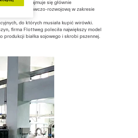
acjach. Firma zajmuje się głównie
ziałalnością badawczo-rozwojową w zakresie
cyjnych, do których musiała kupić wirówki.
zyn, firma Flottweg poleciła największy model
 produkcji białka sojowego i skrobi pszennej.