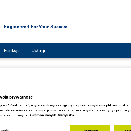
Funkcje
Usługi
stuje osiem wirówek Z8E do
woją prywatność
rzycisk "Zaakceptuj", użytkownik wyraża zgodę na przechowywanie plików cookie
szennej
w celu usprawnienia nawigacji w witrynie, analizy korzystania z witryny i pomocy
h marketingowych.
Ochrona danych
Metryczka
ważnym producentem z branży przetwórstwa produktów rolniczyc
zegóły
Odrzucić
Zaa